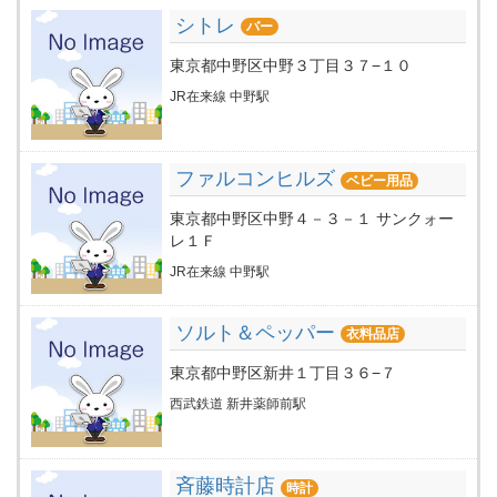
シトレ
バー
東京都中野区中野３丁目３７−１０
JR在来線 中野駅
ファルコンヒルズ
ベビー用品
東京都中野区中野４－３－１ サンクォー
レ１Ｆ
JR在来線 中野駅
ソルト＆ペッパー
衣料品店
東京都中野区新井１丁目３６−７
西武鉄道 新井薬師前駅
斉藤時計店
時計