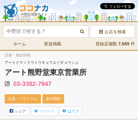
お店を検索
ホーム
新規掲載
登録店舗数
7,689
件
店舗・施設情報
アートクマノドウトウキョウエイギョウショ
アート熊野堂東京営業所
03-3382-7947
古着・リサイクル
新中野駅
シェア
ツイート
はてブ