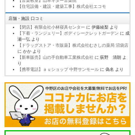
【音楽教室】山本ギター音楽院
【住宅設備・建設・建築工事】株式会社エコモ
店舗・施設 口コミ
【閉店】有限会社小林寝具センター
に
伊藤綾梨
より
【下着・ランジェリー】ボディシークレットガーデン
に
成
瀬一弘
より
【ドラッグストア・市販薬】株式会社むさしの薬局 沼袋店
に
かか
より
【新車販売】山の手自動車工業株式会社
に
荻野 清朗
よ
り
【携帯電話】ａｕショップ 中野サンモール
に
偽名
より