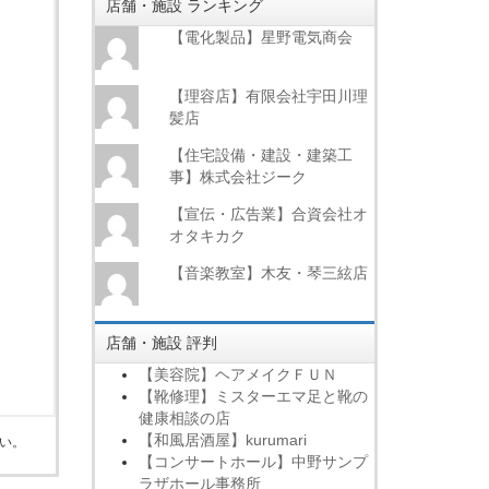
店舗・施設 ランキング
【電化製品】星野電気商会
【理容店】有限会社宇田川理
髪店
【住宅設備・建設・建築工
事】株式会社ジーク
【宣伝・広告業】合資会社オ
オタキカク
【音楽教室】木友・琴三絃店
店舗・施設 評判
【美容院】ヘアメイクＦＵＮ
【靴修理】ミスターエマ足と靴の
健康相談の店
【和風居酒屋】kurumari
い。
【コンサートホール】中野サンプ
ラザホール事務所