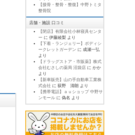
【接骨・整骨・整復】中野トミタ
整骨院
店舗・施設 口コミ
【閉店】有限会社小林寝具センタ
ー
に
伊藤綾梨
より
【下着・ランジェリー】ボディシ
ークレットガーデン
に
成瀬一弘
より
【ドラッグストア・市販薬】株式
会社むさしの薬局 沼袋店
に
かか
より
【新車販売】山の手自動車工業株
式会社
に
荻野 清朗
より
【携帯電話】ａｕショップ 中野サ
ンモール
に
偽名
より