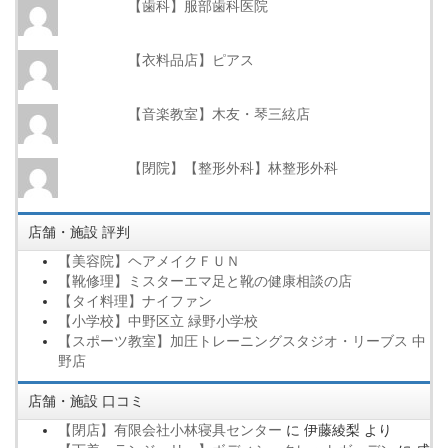
【歯科】服部歯科医院
【衣料品店】ピアス
【音楽教室】木友・琴三絃店
【閉院】【整形外科】林整形外科
店舗・施設 評判
【美容院】ヘアメイクＦＵＮ
【靴修理】ミスターエマ足と靴の健康相談の店
【タイ料理】ナイファン
【小学校】中野区立 緑野小学校
【スポーツ教室】加圧トレーニングスタジオ・リーブス 中
野店
店舗・施設 口コミ
【閉店】有限会社小林寝具センター
に
伊藤綾梨
より