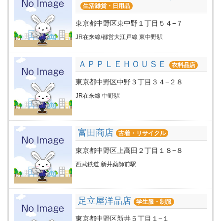
生活雑貨・日用品
東京都中野区東中野１丁目５４−７
JR在来線/都営大江戸線 東中野駅
ＡＰＰＬＥＨＯＵＳＥ
衣料品店
東京都中野区中野３丁目３４−２８
JR在来線 中野駅
富田商店
古着・リサイクル
東京都中野区上高田２丁目１８−８
西武鉄道 新井薬師前駅
足立屋洋品店
学生服・制服
東京都中野区新井５丁目１−１