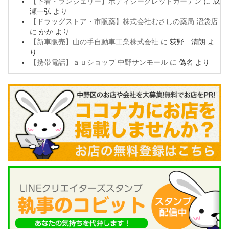
【下着・ランジェリー】ボディシークレットガーデン
に
成
瀬一弘
より
【ドラッグストア・市販薬】株式会社むさしの薬局 沼袋店
に
かか
より
【新車販売】山の手自動車工業株式会社
に
荻野 清朗
よ
り
【携帯電話】ａｕショップ 中野サンモール
に
偽名
より