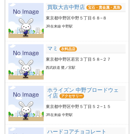
買取大吉中野店
宝石・貴金属・真珠
東京都中野区中野５丁目６８−８
JR在来線 中野駅
マミ
衣料品店
東京都中野区若宮３丁目５８−２７
西武鉄道 鷺ノ宮駅
ホライズン 中野ブロードウェ
イ店
アクセサリー
東京都中野区中野５丁目５２−１５
JR在来線 中野駅
ハードコアチョコレート