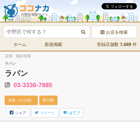
お店を検索
ホーム
新規掲載
登録店舗数
7,689
件
店舗・施設情報
ラパン
ラパン
03-3336-7885
洋食（その他）
野方駅
シェア
ツイート
はてブ