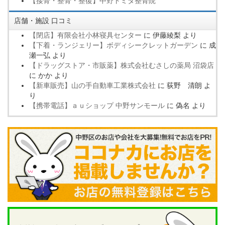
【接骨・整骨・整復】中野トミタ整骨院
店舗・施設 口コミ
【閉店】有限会社小林寝具センター
に
伊藤綾梨
より
【下着・ランジェリー】ボディシークレットガーデン
に
成
瀬一弘
より
【ドラッグストア・市販薬】株式会社むさしの薬局 沼袋店
に
かか
より
【新車販売】山の手自動車工業株式会社
に
荻野 清朗
よ
り
【携帯電話】ａｕショップ 中野サンモール
に
偽名
より