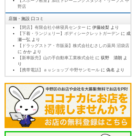
【スポーツ教室】加圧トレーニングスタジオ・リーブス 中
野店
店舗・施設 口コミ
【閉店】有限会社小林寝具センター
に
伊藤綾梨
より
【下着・ランジェリー】ボディシークレットガーデン
に
成
瀬一弘
より
【ドラッグストア・市販薬】株式会社むさしの薬局 沼袋店
に
かか
より
【新車販売】山の手自動車工業株式会社
に
荻野 清朗
よ
り
【携帯電話】ａｕショップ 中野サンモール
に
偽名
より