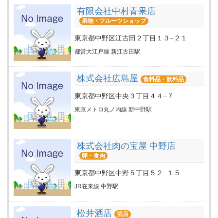
有限会社中村青果店
果物・フルーツショップ
東京都中野区江古田２丁目１３−２１
都営大江戸線 新江古田駅
株式会社広島屋
食料品・飲料品
東京都中野区中央３丁目４４−７
東京メトロ丸ノ内線 新中野駅
株式会社肉の宝屋 中野店
卵・食肉
東京都中野区中野５丁目５２−１５
JR在来線 中野駅
松井酒店
酒店