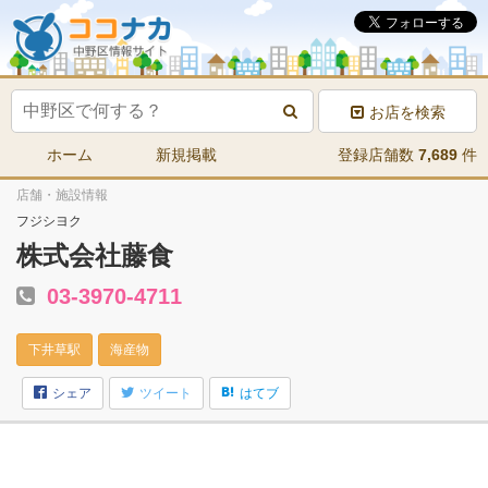
お店を検索
ホーム
新規掲載
登録店舗数
7,689
件
店舗・施設情報
フジシヨク
株式会社藤食
03-3970-4711
下井草駅
海産物
シェア
ツイート
はてブ