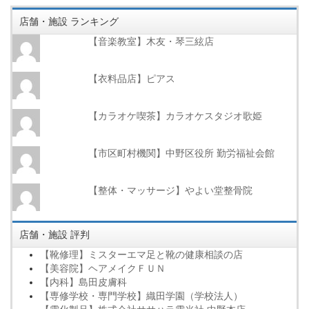
店舗・施設 ランキング
【音楽教室】木友・琴三絃店
【衣料品店】ピアス
【カラオケ喫茶】カラオケスタジオ歌姫
【市区町村機関】中野区役所 勤労福祉会館
【整体・マッサージ】やよい堂整骨院
店舗・施設 評判
【靴修理】ミスターエマ足と靴の健康相談の店
【美容院】ヘアメイクＦＵＮ
【内科】島田皮膚科
【専修学校・専門学校】織田学園（学校法人）