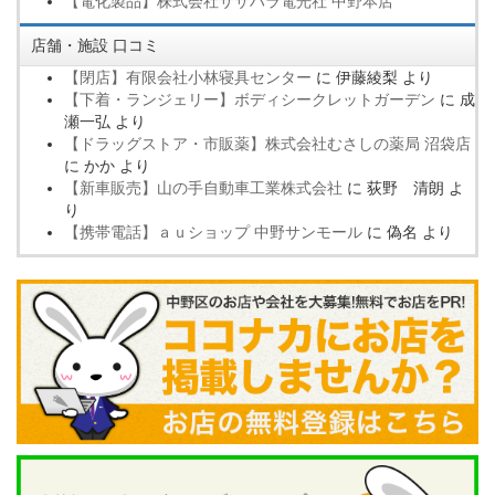
【電化製品】株式会社ササハラ電光社 中野本店
店舗・施設 口コミ
【閉店】有限会社小林寝具センター
に
伊藤綾梨
より
【下着・ランジェリー】ボディシークレットガーデン
に
成
瀬一弘
より
【ドラッグストア・市販薬】株式会社むさしの薬局 沼袋店
に
かか
より
【新車販売】山の手自動車工業株式会社
に
荻野 清朗
よ
り
【携帯電話】ａｕショップ 中野サンモール
に
偽名
より