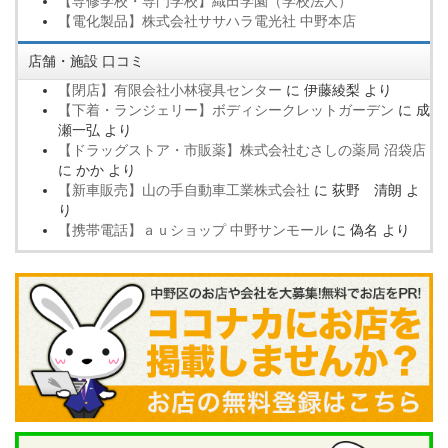
【専修学校・専門学校】織田学園（学校法人）
【電化製品】株式会社ササハラ電光社 中野本店
店舗・施設 口コミ
【閉店】有限会社小林寝具センター
に
伊藤綾梨
より
【下着・ランジェリー】ボディシークレットガーデン
に
成
瀬一弘
より
【ドラッグストア・市販薬】株式会社むさしの薬局 沼袋店
に
かか
より
【新車販売】山の手自動車工業株式会社
に
荻野 清朗
よ
り
【携帯電話】ａｕショップ 中野サンモール
に
偽名
より