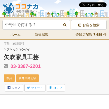
お店を検索
ホーム
新規掲載
登録店舗数
7,689
件
店舗・施設情報
ヤブキカグコウゲイ
矢吹家具工芸
03-3387-2201
家具
新井薬師前駅
シェア
ツイート
はてブ