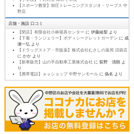
【スポーツ教室】加圧トレーニングスタジオ・リーブス 中
野店
店舗・施設 口コミ
【閉店】有限会社小林寝具センター
に
伊藤綾梨
より
【下着・ランジェリー】ボディシークレットガーデン
に
成
瀬一弘
より
【ドラッグストア・市販薬】株式会社むさしの薬局 沼袋店
に
かか
より
【新車販売】山の手自動車工業株式会社
に
荻野 清朗
よ
り
【携帯電話】ａｕショップ 中野サンモール
に
偽名
より