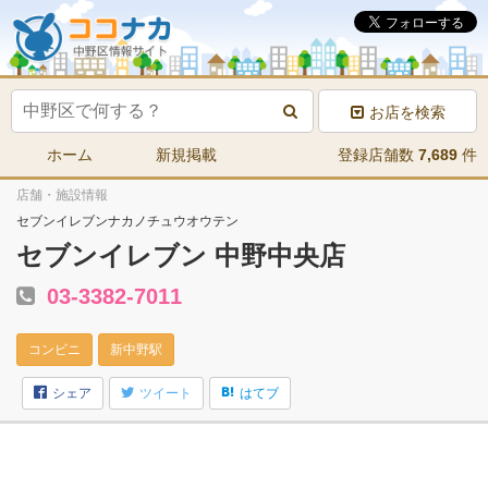
お店を検索
ホーム
新規掲載
登録店舗数
7,689
件
店舗・施設情報
セブンイレブンナカノチュウオウテン
セブンイレブン 中野中央店
03-3382-7011
コンビニ
新中野駅
シェア
ツイート
はてブ