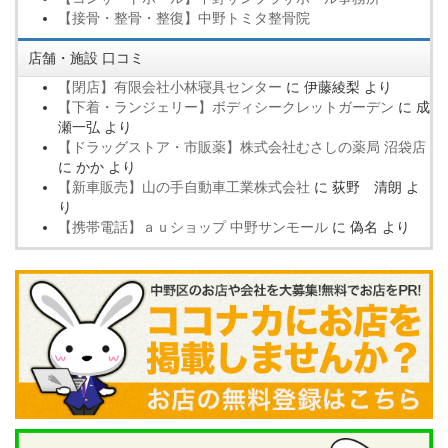
【接骨・整骨・整復】中野トミタ整骨院
店舗・施設 口コミ
【閉店】有限会社小林寝具センター
に
伊藤綾梨
より
【下着・ランジェリー】ボディシークレットガーデン
に
成
瀬一弘
より
【ドラッグストア・市販薬】株式会社むさしの薬局 沼袋店
に
かか
より
【新車販売】山の手自動車工業株式会社
に
荻野 清朗
よ
り
【携帯電話】ａｕショップ 中野サンモール
に
偽名
より