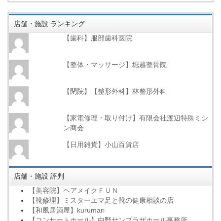
店舗・施設 ランキング
【歯科】服部歯科医院
【整体・マッサージ】堀越整骨院
【閉院】【整形外科】林整形外科
【家電修理・取り付け】有限会社渡辺特殊ミシ
ン商会
【日用雑貨】小山百貨店
店舗・施設 評判
【美容院】ヘアメイクＦＵＮ
【靴修理】ミスターエマ足と靴の健康相談の店
【和風居酒屋】kurumari
【コンサートホール】中野サンプラザホール事務所