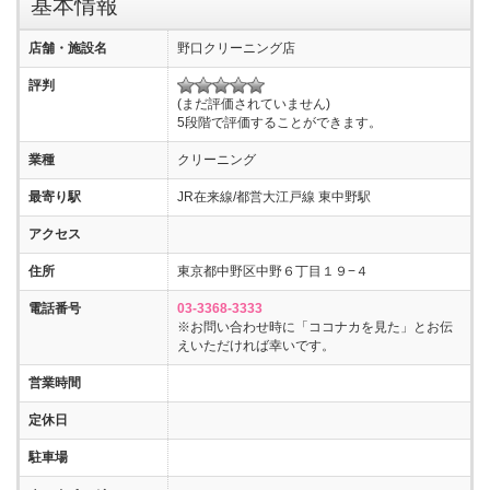
基本情報
店舗・施設名
野口クリーニング店
評判
(まだ評価されていません)
5段階で評価することができます。
業種
クリーニング
最寄り駅
JR在来線/都営大江戸線 東中野駅
アクセス
住所
東京都中野区中野６丁目１９−４
電話番号
03-3368-3333
※お問い合わせ時に「ココナカを見た」とお伝
えいただければ幸いです。
営業時間
定休日
駐車場