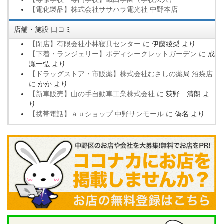
【電化製品】株式会社ササハラ電光社 中野本店
店舗・施設 口コミ
【閉店】有限会社小林寝具センター
に
伊藤綾梨
より
【下着・ランジェリー】ボディシークレットガーデン
に
成
瀬一弘
より
【ドラッグストア・市販薬】株式会社むさしの薬局 沼袋店
に
かか
より
【新車販売】山の手自動車工業株式会社
に
荻野 清朗
よ
り
【携帯電話】ａｕショップ 中野サンモール
に
偽名
より