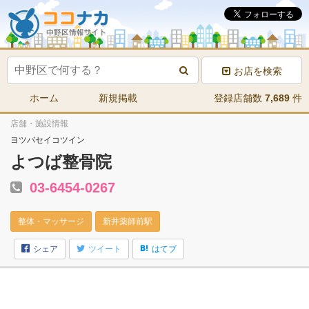
お店を検索
ホーム
新規掲載
登録店舗数
7,689
件
店舗・施設情報
ヨツバセイコツイン
よつば整骨院
03-6454-0267
整体・マッサージ
新井薬師前駅
シェア
ツイート
はてブ