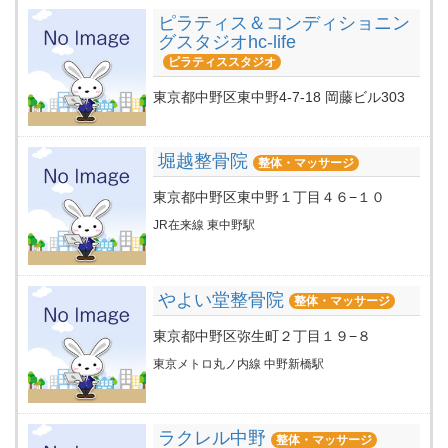
ピラティス＆コンディショニン
グスタジオhc-life
ピラティススタジオ
東京都中野区東中野4-7-18 岡藤ビル303
堀越整骨院
整体・マッサージ
東京都中野区東中野１丁目４６−１０
JR在来線 東中野駅
やよい堂整骨院
整体・マッサージ
東京都中野区弥生町２丁目１９−８
東京メトロ丸ノ内線 中野新橋駅
ラクレル中野
整体・マッサージ