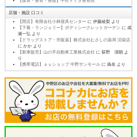
【接骨・整骨・整復】中野トミタ整骨院
店舗・施設 口コミ
【閉店】有限会社小林寝具センター
に
伊藤綾梨
より
【下着・ランジェリー】ボディシークレットガーデン
に
成
瀬一弘
より
【ドラッグストア・市販薬】株式会社むさしの薬局 沼袋店
に
かか
より
【新車販売】山の手自動車工業株式会社
に
荻野 清朗
よ
り
【携帯電話】ａｕショップ 中野サンモール
に
偽名
より