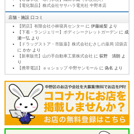
【電化製品】株式会社ササハラ電光社 中野本店
店舗・施設 口コミ
【閉店】有限会社小林寝具センター
に
伊藤綾梨
より
【下着・ランジェリー】ボディシークレットガーデン
に
成
瀬一弘
より
【ドラッグストア・市販薬】株式会社むさしの薬局 沼袋店
に
かか
より
【新車販売】山の手自動車工業株式会社
に
荻野 清朗
よ
り
【携帯電話】ａｕショップ 中野サンモール
に
偽名
より