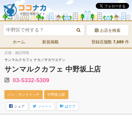
お店を検索
ホーム
新規掲載
登録店舗数
7,689
件
店舗・施設情報
サンマルクカフェ ナカノサカウエテン
サンマルクカフェ 中野坂上店
03-5332-5309
パン・サンドイッチ
中野坂上駅
シェア
ツイート
はてブ