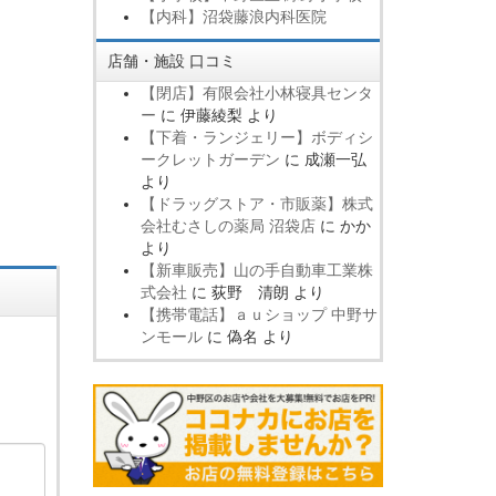
【内科】沼袋藤浪内科医院
店舗・施設 口コミ
【閉店】有限会社小林寝具センタ
ー
に
伊藤綾梨
より
【下着・ランジェリー】ボディシ
ークレットガーデン
に
成瀬一弘
より
【ドラッグストア・市販薬】株式
会社むさしの薬局 沼袋店
に
かか
より
【新車販売】山の手自動車工業株
式会社
に
荻野 清朗
より
【携帯電話】ａｕショップ 中野サ
ンモール
に
偽名
より