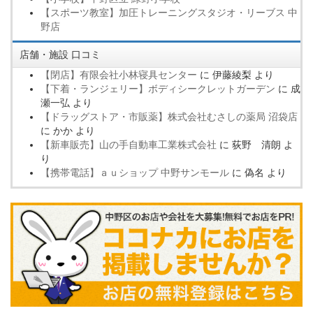
【スポーツ教室】加圧トレーニングスタジオ・リーブス 中
野店
店舗・施設 口コミ
【閉店】有限会社小林寝具センター
に
伊藤綾梨
より
【下着・ランジェリー】ボディシークレットガーデン
に
成
瀬一弘
より
【ドラッグストア・市販薬】株式会社むさしの薬局 沼袋店
に
かか
より
【新車販売】山の手自動車工業株式会社
に
荻野 清朗
よ
り
【携帯電話】ａｕショップ 中野サンモール
に
偽名
より