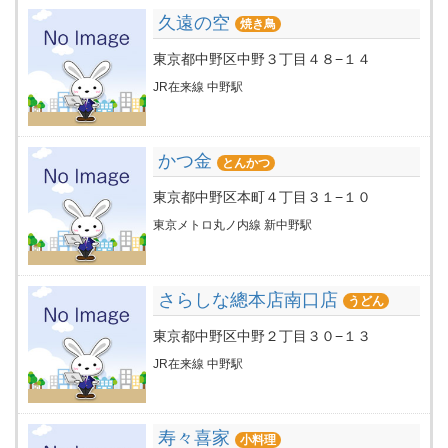
久遠の空
焼き鳥
東京都中野区中野３丁目４８−１４
JR在来線 中野駅
かつ金
とんかつ
東京都中野区本町４丁目３１−１０
東京メトロ丸ノ内線 新中野駅
さらしな總本店南口店
うどん
東京都中野区中野２丁目３０−１３
JR在来線 中野駅
寿々喜家
小料理