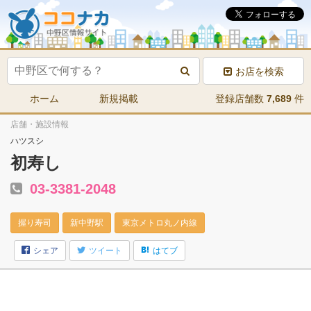
お店を検索
ホーム
新規掲載
登録店舗数
7,689
件
店舗・施設情報
ハツスシ
初寿し
03-3381-2048
握り寿司
新中野駅
東京メトロ丸ノ内線
シェア
ツイート
はてブ