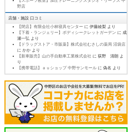
【スポーツ教室】加圧トレーニングスタジオ・リーブス 中
野店
店舗・施設 口コミ
【閉店】有限会社小林寝具センター
に
伊藤綾梨
より
【下着・ランジェリー】ボディシークレットガーデン
に
成
瀬一弘
より
【ドラッグストア・市販薬】株式会社むさしの薬局 沼袋店
に
かか
より
【新車販売】山の手自動車工業株式会社
に
荻野 清朗
よ
り
【携帯電話】ａｕショップ 中野サンモール
に
偽名
より