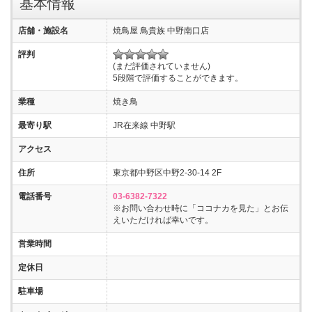
基本情報
店舗・施設名
焼鳥屋 鳥貴族 中野南口店
評判
(まだ評価されていません)
5段階で評価することができます。
業種
焼き鳥
最寄り駅
JR在来線 中野駅
アクセス
住所
東京都中野区中野2-30-14 2F
電話番号
03-6382-7322
※お問い合わせ時に「ココナカを見た」とお伝
えいただければ幸いです。
営業時間
定休日
駐車場