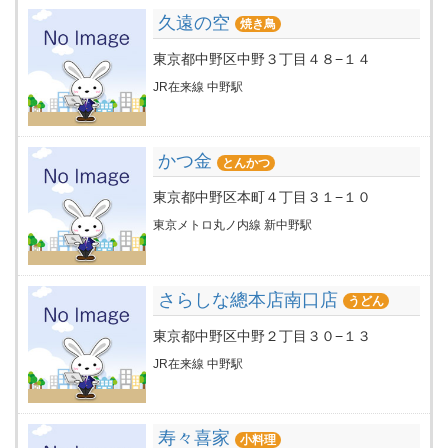
久遠の空
焼き鳥
東京都中野区中野３丁目４８−１４
JR在来線 中野駅
かつ金
とんかつ
東京都中野区本町４丁目３１−１０
東京メトロ丸ノ内線 新中野駅
さらしな總本店南口店
うどん
東京都中野区中野２丁目３０−１３
JR在来線 中野駅
寿々喜家
小料理