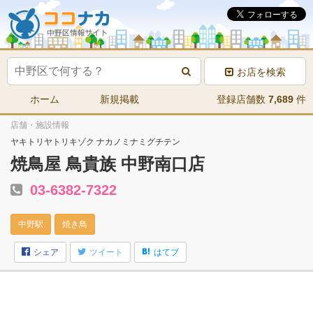
お店を検索
ホーム
新規掲載
登録店舗数
7,689
件
店舗・施設情報
ヤキトリヤトリキゾク ナカノミナミグチテン
焼鳥屋 鳥貴族 中野南口店
03-6382-7322
中野駅
焼き鳥
シェア
ツイート
はてブ