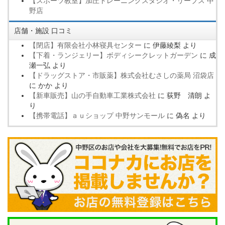
【スポーツ教室】加圧トレーニングスタジオ・リーブス 中
野店
店舗・施設 口コミ
【閉店】有限会社小林寝具センター
に
伊藤綾梨
より
【下着・ランジェリー】ボディシークレットガーデン
に
成
瀬一弘
より
【ドラッグストア・市販薬】株式会社むさしの薬局 沼袋店
に
かか
より
【新車販売】山の手自動車工業株式会社
に
荻野 清朗
よ
り
【携帯電話】ａｕショップ 中野サンモール
に
偽名
より