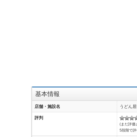
基本情報
店舗・施設名
うどん居
評判
(まだ評価
5段階で