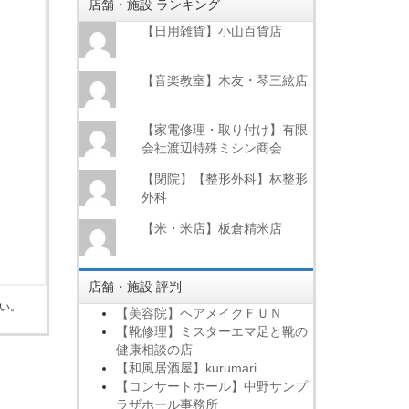
店舗・施設 ランキング
【日用雑貨】小山百貨店
【音楽教室】木友・琴三絃店
【家電修理・取り付け】有限
会社渡辺特殊ミシン商会
【閉院】【整形外科】林整形
外科
【米・米店】板倉精米店
店舗・施設 評判
い。
【美容院】ヘアメイクＦＵＮ
【靴修理】ミスターエマ足と靴の
健康相談の店
【和風居酒屋】kurumari
【コンサートホール】中野サンプ
ラザホール事務所