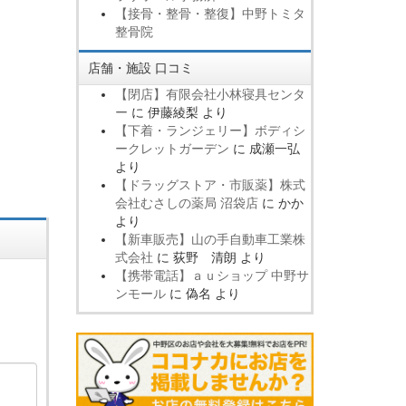
【接骨・整骨・整復】中野トミタ
整骨院
店舗・施設 口コミ
【閉店】有限会社小林寝具センタ
ー
に
伊藤綾梨
より
【下着・ランジェリー】ボディシ
ークレットガーデン
に
成瀬一弘
より
【ドラッグストア・市販薬】株式
会社むさしの薬局 沼袋店
に
かか
より
【新車販売】山の手自動車工業株
式会社
に
荻野 清朗
より
【携帯電話】ａｕショップ 中野サ
ンモール
に
偽名
より